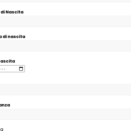
di Nascita
a di nascita
Nascita
anza
za