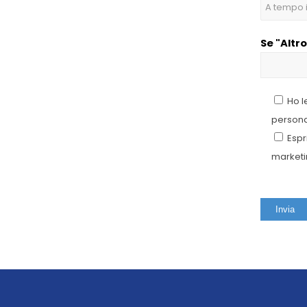
Se "Altro
Ho l
personal
Espr
marketin