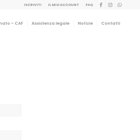
ISCRIVITI
IL MIO ACCOUNT
FAQ
nato – CAF
Assistenza legale
Notizie
Contatti