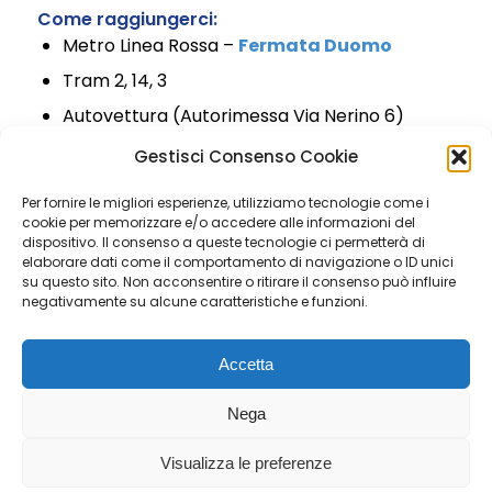
Come raggiungerci:
Metro Linea Rossa –
Fermata Duomo
Tram 2, 14, 3
Autovettura (Autorimessa Via Nerino 6)
200m a piedi
Gestisci Consenso Cookie
Per fornire le migliori esperienze, utilizziamo tecnologie come i
cookie per memorizzare e/o accedere alle informazioni del
dispositivo. Il consenso a queste tecnologie ci permetterà di
elaborare dati come il comportamento di navigazione o ID unici
Nome completo (obbligatorio)
su questo sito. Non acconsentire o ritirare il consenso può influire
negativamente su alcune caratteristiche e funzioni.
Accetta
Email (obbligatorio)
Nega
Telefono
Visualizza le preferenze